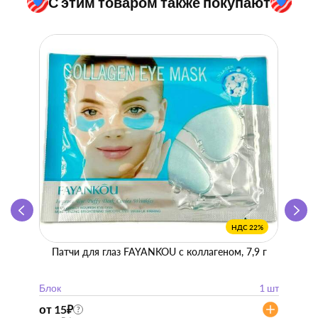
С этим товаром также покупают
НДС 22%
Патчи для глаз FAYANKOU с коллагеном, 7,9 г
Zhen 
"
Блок
1 шт
Блок
от 15
₽
от 57
?