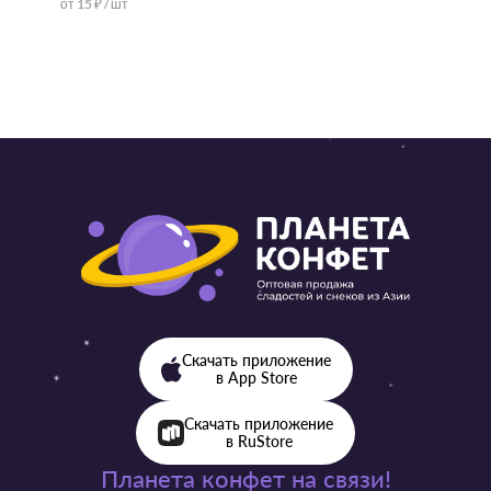
от 15 ₽ / шт
от 57 ₽ 
Скачать приложение
в App Store
Скачать приложение
в RuStore
Планета конфет на связи!