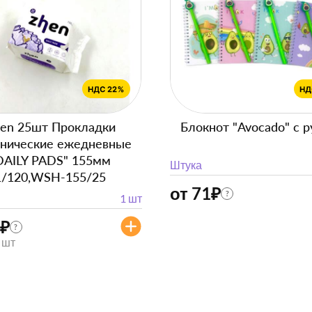
en 25шт Прокладки
Блокнот "Avocado" с р
енические ежедневные
DAILY PADS" 155мм
Штука
1/120,WSH-155/25
от 71
₽
?
1 шт
₽
?
/ шт