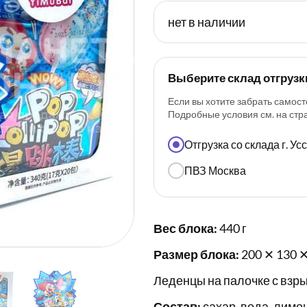
нет в наличии
Выберите склад отгрузк
Если вы хотите забрать самост
Подробные условия см. на ст
Отгрузка со склада г. У
ПВЗ Москва
Вес блока:
440 г
Размер блока:
200 ✕ 130 ✕
Леденцы на палочке с взр
Состав:
сахар, вода, лимо