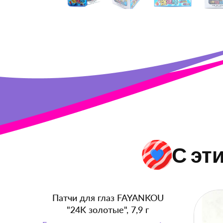
С эт
Патчи для глаз FAYANKOU
"24K золотые", 7,9 г