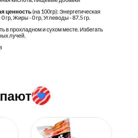
ая ценность
(на 100гр): Энергетическая
0 гр, Жиры - 0 гр, Углеводы - 87.5 гр.
ть в прохладном и сухом месте. Избегать
ых лучей.
в
упают