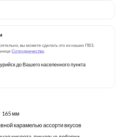
и
оятельно, вы можете сделать это из наших ПВЗ.
ранице
Сотрудничество
.
ссурийск до Вашего населенного пункта
 165 мм
ывной карамелью ассорти вкусов
нная кислота, пищевые добавки