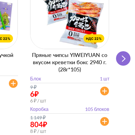
учкой
Пряные чипсы YIWEIYUAN со
Подг
вкусом креветки бокс 2940 г.
с
(28г*105)
Блок
Блок
1 шт
от 
9
₽
от 882
6
₽
6 ₽ / шт
Коробка
105 блоков
1 149
₽
804
₽
8 ₽ / шт