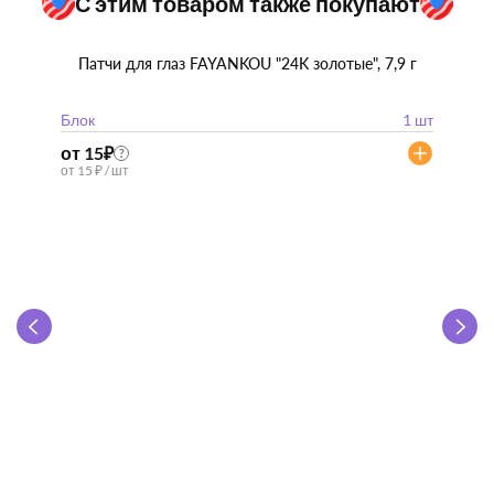
С этим товаром также покупают
Патчи для глаз FAYANKOU "24K золотые", 7,9 г
Блок
1 шт
от 15
₽
?
от 15 ₽ / шт
Zhen 
"
Блок
от 57