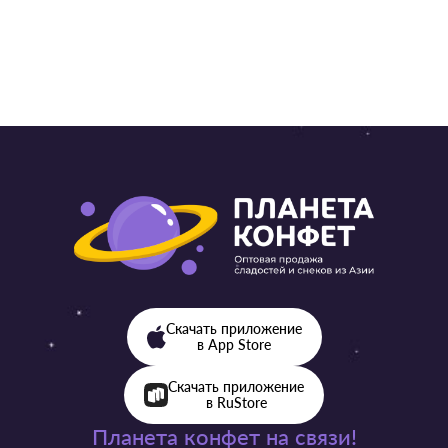
от 57 ₽ 
Скачать приложение
в App Store
Скачать приложение
в RuStore
Планета конфет на связи!