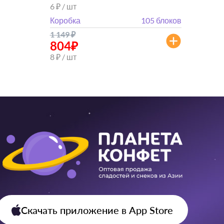
6 ₽ / шт
Коробка
105 блоков
1 149
₽
804
₽
8 ₽ / шт
Скачать приложение
в App Store