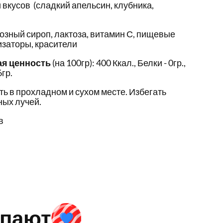
вкусов (сладкий апельсин, клубника,
озный сироп, лактоза, витамин С, пищевые
заторы, красители
ая ценность
(на 100гр): 400 Ккал., Белки - 0гр.,
6гр.
ть в прохладном и сухом месте. Избегать
ых лучей.
в
упают