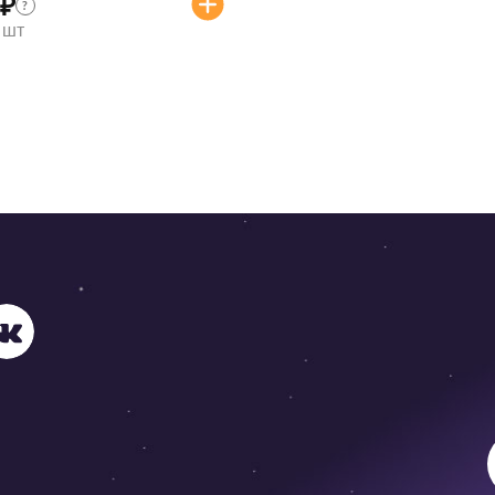
₽
?
/ шт