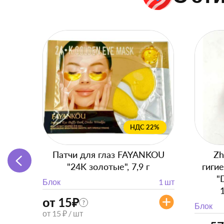
НДС 22%
Патчи для глаз FAYANKOU
Zh
"24K золотые", 7,9 г
гиги
"
Блок
1 шт
от 15
₽
?
Блок
от 15 ₽ / шт