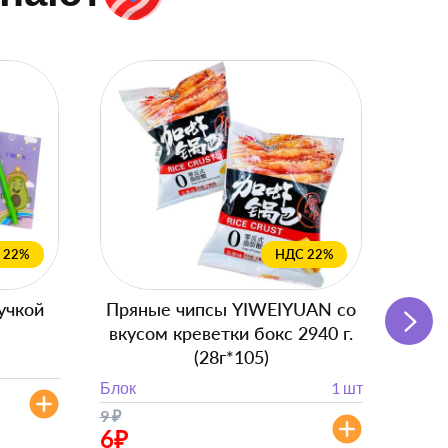
 22%
НДС 22%
учкой
Пряные чипсы YIWEIYUAN со
Подг
вкусом креветки бокс 2940 г.
(28г*105)
Блок
Блок
1 шт
от 
9
₽
от 882
6
₽