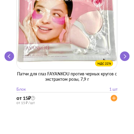
НДС 22%
Патчи для глаз FAYANKOU против черных кругов с
Zhen 
экстрактом розы, 7,9 г
"
Блок
1 шт
Блок
от 15
₽
от 57
?
от 15 ₽ / шт
от 57 ₽ 