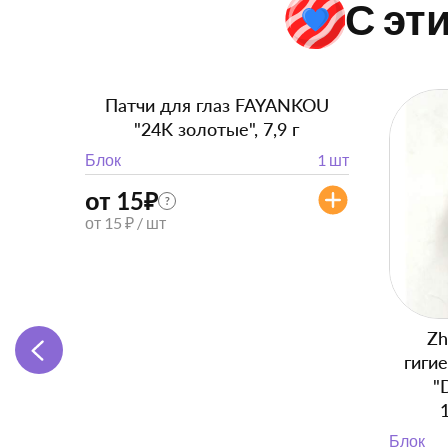
С эт
Патчи для глаз FAYANKOU
"24K золотые", 7,9 г
Блок
1 шт
от 15
₽
?
от 15 ₽ / шт
Zh
гиги
"
Блок