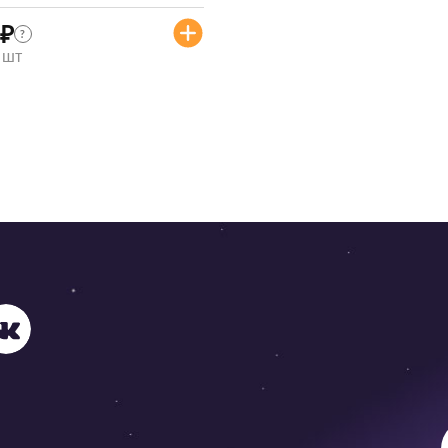
₽
?
/ шт