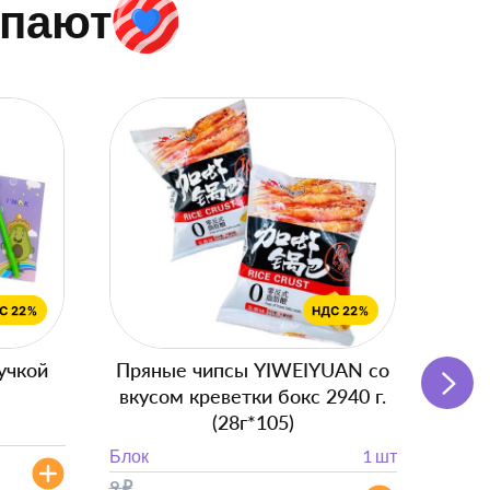
упают
учкой
Пряные чипсы YIWEIYUAN со
Подг
вкусом креветки бокс 2940 г.
с
(28г*105)
Блок
Блок
1 шт
от 
9
₽