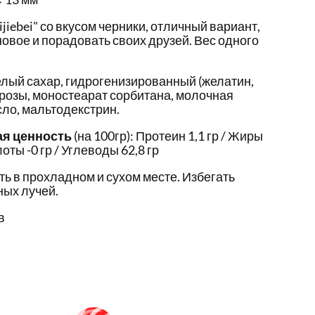
iebei" со вкусом черники, отличный вариант,
новое и порадовать своих друзей. Вес одного
лый сахар, гидрогенизированный (желатин,
розы, моностеарат сорбитана, молочная
сло, мальтодекстрин.
ая ценность
(на 100гр): Протеин 1,1 гр / Жиры
оты -0 гр / Углеводы 62,8 гр
ть в прохладном и сухом месте. Избегать
ых лучей.
в