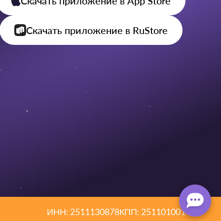
Скачать приложение
в App Store
Скачать приложение
в RuStore
ИНН: 2511130878
КПП: 251101001