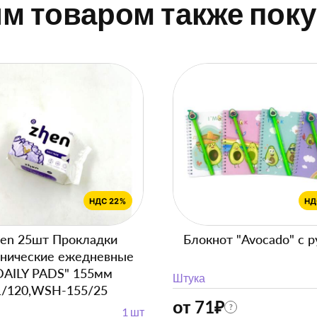
им товаром также пок
en 25шт Прокладки
Блокнот "Avocado" с р
енические ежедневные
DAILY PADS" 155мм
Штука
1/120,WSH-155/25
от 71
₽
?
1 шт