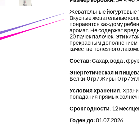
Жевательные йогуртовые т
Вкусные жевательные конф
понравятся каждому ребен
аромат. Не содержат вредн
20 пачек палочек. Эти кит
прекрасным дополнением к
качестве полезного лакомс
Состав:
Сахар, вода , фру
Энергетическая и пищев
Белки-0 гр / Жиры-0 гр / Уг
Условия хранения
: Храни
попадания прямых солнечн
Срок годности
: 12 месяце
Годен до:
01.07.2026