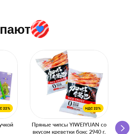
упают
учкой
Пряные чипсы YIWEIYUAN со
Подг
вкусом креветки бокс 2940 г.
с