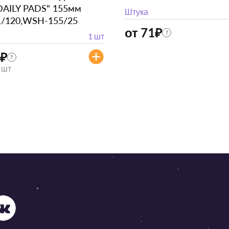
DAILY PADS" 155мм
Штука
1/120,WSH-155/25
от 71
₽
?
1 шт
₽
?
/ шт