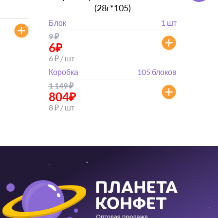
(28г*105)
Блок
Блок
1 шт
от 
9
₽
от 882
6
₽
6 ₽ / шт
Коробка
105 блоков
1 149
₽
804
₽
8 ₽ / шт