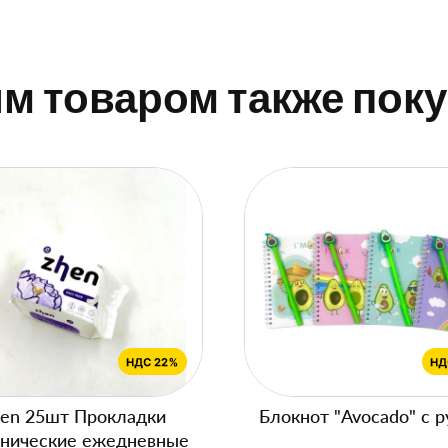
им товаром также пок
en 25шт Прокладки
Блокнот "Avocado" с р
енические ежедневные