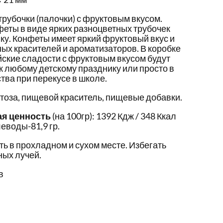
рубочки (палочки) с фруктовым вкусом.
еты в виде ярких разноцветных трубочек
ку. Конфеты имеет яркий фруктовый вкус и
ых красителей и ароматизаторов. В коробке
айские сладости с фруктовым вкусом будут
 любому детскому празднику или просто в
тва при перекусе в школе.
ктоза, пищевой краситель, пищевые добавки.
ая ценность
(на 100гр): 1392 Кдж / 348 Ккал
леводы-81,9 гр.
ть в прохладном и сухом месте. Избегать
ых лучей.
в