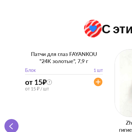
С эт
Патчи для глаз FAYANKOU
"24K золотые", 7,9 г
Блок
1 шт
от 15
₽
?
от 15 ₽ / шт
Zh
гиги