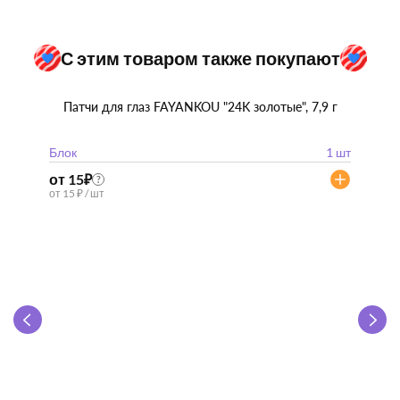
С этим товаром также покупают
Патчи для глаз FAYANKOU "24K золотые", 7,9 г
Блок
1 шт
от 15
₽
?
от 15 ₽ / шт
Zhen 
"