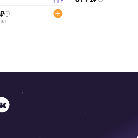
1 шт
₽
?
/ шт