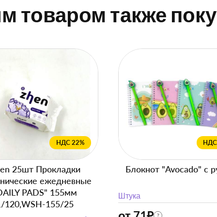
им товаром также пок
НДС 22%
НДС
en 25шт Прокладки
Блокнот "Avocado" с р
енические ежедневные
DAILY PADS" 155мм
Штука
1/120,WSH-155/25
от 71
₽
?