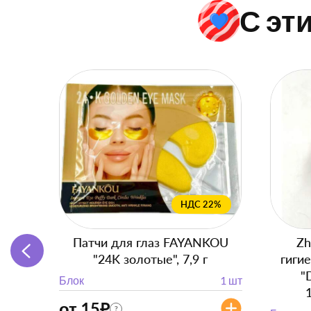
С эт
НДС 22%
Патчи для глаз FAYANKOU
Zh
"24K золотые", 7,9 г
гиги
"
Блок
1 шт
от 15
₽
?