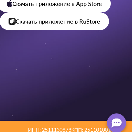
Скачать приложение
в App Store
Скачать приложение
в RuStore
ИНН: 2511130878
КПП: 251101001