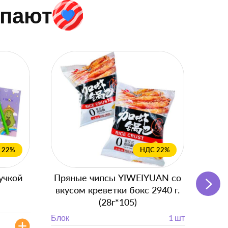
упают
 22%
НДС 22%
учкой
Пряные чипсы YIWEIYUAN со
Подг
вкусом креветки бокс 2940 г.
с
(28г*105)
Блок
Блок
1 шт
от 