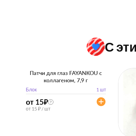
С эт
Патчи для глаз FAYANKOU с
коллагеном, 7,9 г
Блок
1 шт
от 15
₽
?
от 15 ₽ / шт