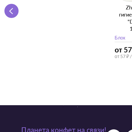
Zh
гиги
"
Блок
от 57
от 57 ₽ 
Планета конфет на связи!