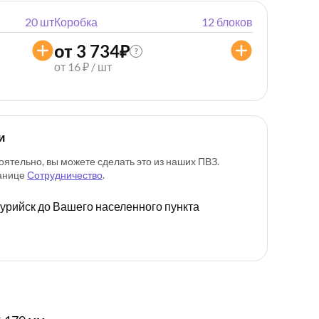
20 шт
Коробка
12 блоков
от 3 734
₽
?
от 16 ₽ / шт
и
оятельно, вы можете сделать это из наших ПВЗ.
ранице
Сотрудничество
.
ссурийск до Вашего населенного пункта