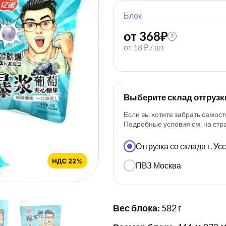
Блок
от 368
₽
?
от 18 ₽ / шт
Выберите склад отгрузк
Если вы хотите забрать самост
Подробные условия см. на ст
Отгрузка со склада г. У
ПВЗ Москва
Вес блока:
582 г