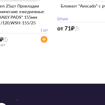
en 25шт Прокладки
Блокнот "Avocado" с р
енические ежедневные
DAILY PADS" 155мм
Штука
1/120,WSH-155/25
от 71
₽
?
1 шт
₽
?
/ шт