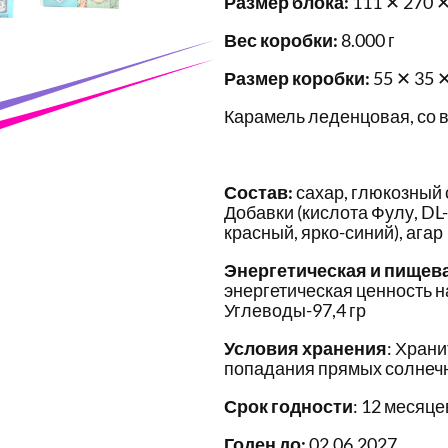
Размер блока:
111 ✕ 270 ✕
Вес коробки:
8.000 г
Размер коробки:
55 ✕ 35 
Карамель леденцовая, со 
Состав:
сахар, глюкозный 
Добавки (кислота Фулу, DL
красный, ярко-синий), агар
Энергетическая и пищев
энергетическая ценность на
Углеводы-97,4 гр
Условия хранения
: Храни
попадания прямых солнечн
Срок годности
: 12 месяце
Годен до:
02.06.2027