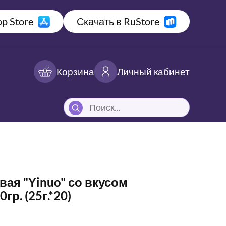
p Store
Скачать в RuStore
Корзина
Личный кабинет
ая "Yinuo" со вкусом
гр. (25г.*20)