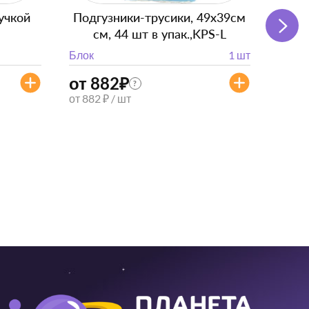
учкой
Подгузники-трусики, 49x39см
Пря
см, 44 шт в упак.,KPS-L
вкус
Блок
1 шт
Блок
от 882
₽
?
9
₽
от 882 ₽ / шт
6
₽
6 ₽ / 
Короб
1 149
804
8 ₽ / 