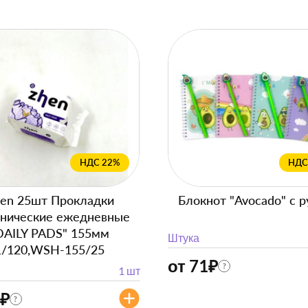
НДС 22%
НДС
en 25шт Прокладки
Блокнот "Avocado" с р
енические ежедневные
DAILY PADS" 155мм
Штука
1/120,WSH-155/25
от 71
₽
?
1 шт
₽
?