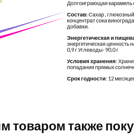
Долгоиграющая карамель с
Состав:
Сахар , глюкозный 
концентрат сока винограда 
добавки.
Энергетическая и пищев
энергетическая ценность на
0,9 г Углеводы- 90,0 г
Условия хранения
: Храни
попадания прямых солнечн
Срок годности
: 12 месяце
им товаром также пок