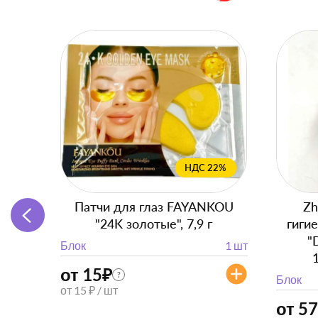
НДС 22%
Патчи для глаз FAYANKOU
Zh
"24K золотые", 7,9 г
гиги
"
Блок
1 шт
от 15
₽
?
Блок
от 15 ₽ / шт
от 57