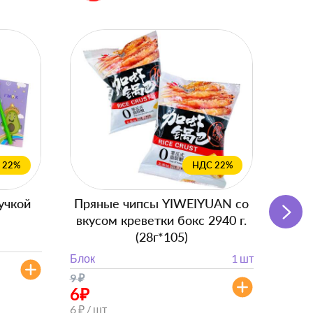
 22%
НДС 22%
учкой
Пряные чипсы YIWEIYUAN со
вкусом креветки бокс 2940 г.
ка
(28г*105)
Блок
Блок
1 шт
от 
9
₽
от 143
6
₽
6 ₽ / шт