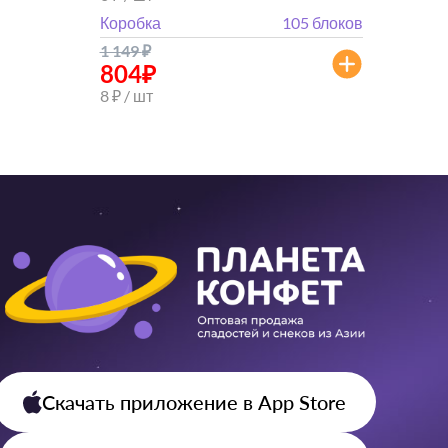
Коробка
105 блоков
1 149
₽
804
₽
8 ₽ / шт
Скачать приложение
в App Store