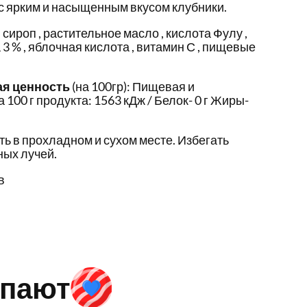
 ярким и насыщенным вкусом клубники.
сироп , растительное масло , кислота Фулу ,
3 % , яблочная кислота , витамин С , пищевые
ая ценность
(на 100гр): Пищевая и
 100 г продукта: 1563 кДж / Белок- 0 г Жиры-
ть в прохладном и сухом месте. Избегать
ых лучей.
в
упают