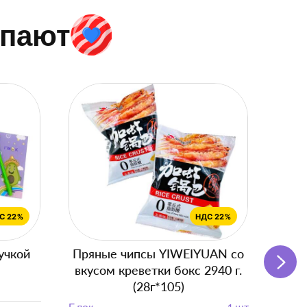
упают
учкой
Пряные чипсы YIWEIYUAN со
Подг
вкусом креветки бокс 2940 г.
(28г*105)
Блок