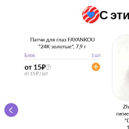
С эт
Патчи для глаз FAYANKOU
"24K золотые", 7,9 г
Блок
1 шт
от 15
₽
?
от 15 ₽ / шт
Zh
гиги
"