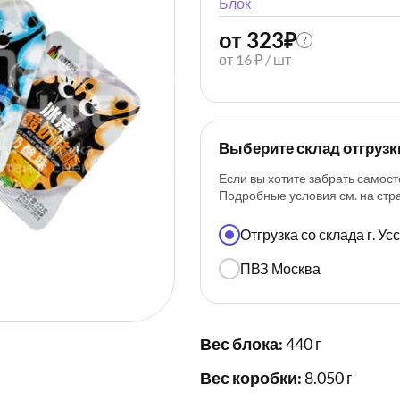
Блок
от 323
₽
?
от 16 ₽ / шт
Выберите склад отгрузк
Если вы хотите забрать самост
Подробные условия см. на ст
Отгрузка со склада г. У
ПВЗ Москва
Вес блока:
440 г
Вес коробки:
8.050 г