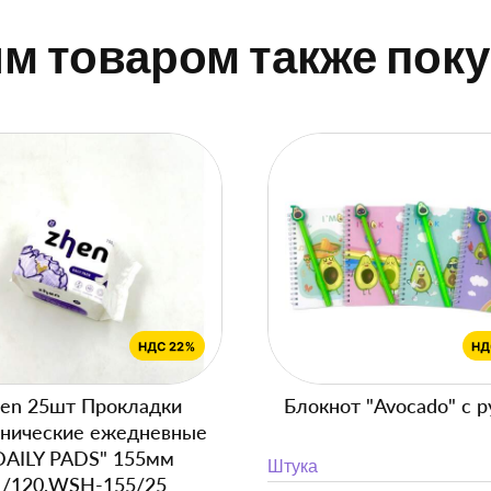
им товаром также пок
en 25шт Прокладки
Блокнот "Avocado" с р
енические ежедневные
DAILY PADS" 155мм
Штука
1/120,WSH-155/25