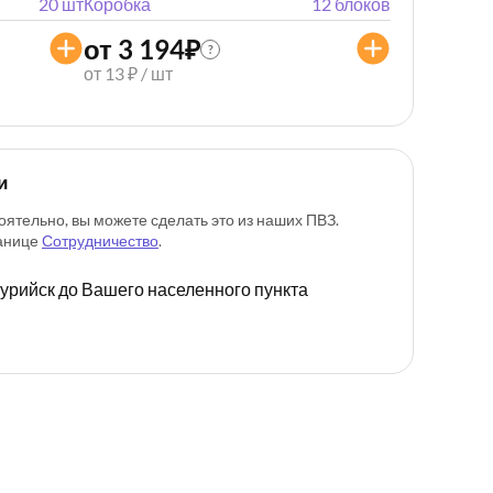
20 шт
Коробка
12 блоков
от 3 194
₽
?
от 13 ₽ / шт
и
оятельно, вы можете сделать это из наших ПВЗ.
ранице
Сотрудничество
.
ссурийск до Вашего населенного пункта