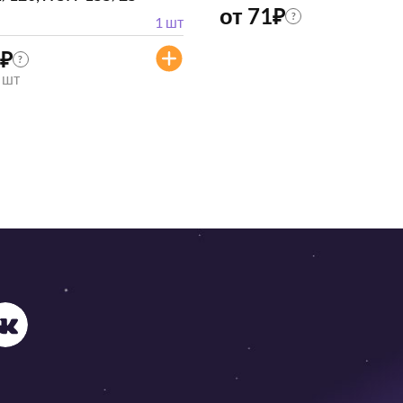
от 71
₽
?
1 шт
₽
?
/ шт