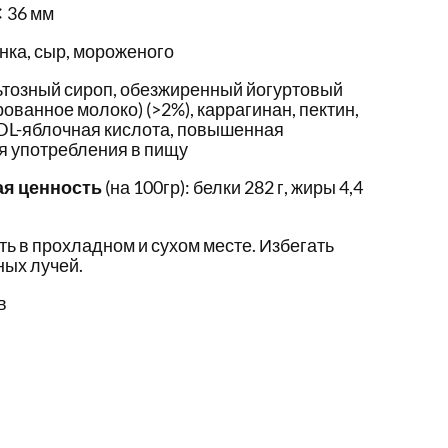
✕ 36 мм
енка, сыр, мороженого
ьтозный сироп, обезжиренный йогуртовый
ванное молоко) (>2%), каррагинан, пектин,
DL-яблочная кислота, повышенная
я употребления в пищу
ая ценность
(на 100гр): белки 282 г, жиры 4,4
ть в прохладном и сухом месте. Избегать
ых лучей.
в