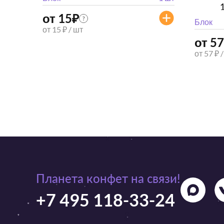
от 15
₽
?
Блок
от 15 ₽ / шт
от 57
от 57 ₽ 
Планета конфет на связи!
+7 495 118-33-24