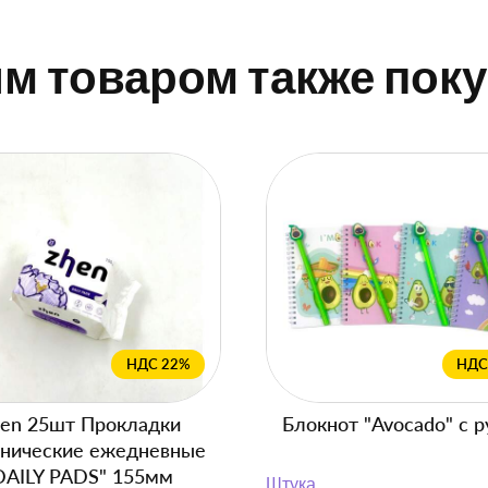
им товаром также пок
НДС 22%
НДС
en 25шт Прокладки
Блокнот "Avocado" с р
енические ежедневные
DAILY PADS" 155мм
Штука