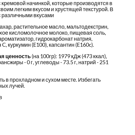
 кремовой начинкой, которые производятся в
воим легким вкусом и хрустящей текстурой. В
с различными вкусами
ахар, растительное масло, мальтодекстрин,
хое кисломолочное молоко, пищевая соль,
ароматизатор, гидрокарбонат натрия,
C, куркумин (E100), капсантин (E160c).
ая ценность
(на 100гр): 1979 кДж (473 ккал),
 трансжиры - 0 г, углеводы - 73.5 г, натрий - 251
ть в прохладном и сухом месте. Избегать
ых лучей.
в