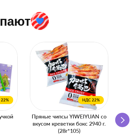
упают
 22%
НДС 22%
учкой
Пряные чипсы YIWEIYUAN со
Подг
вкусом креветки бокс 2940 г.
с
(28г*105)
Блок