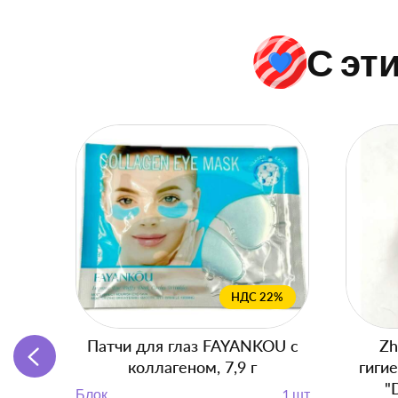
С эт
НДС 22%
Патчи для глаз FAYANKOU с
Zh
коллагеном, 7,9 г
гиги
"
Блок
1 шт