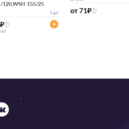
1/120,WSH-155/25
от 71
₽
?
1 шт
₽
?
/ шт