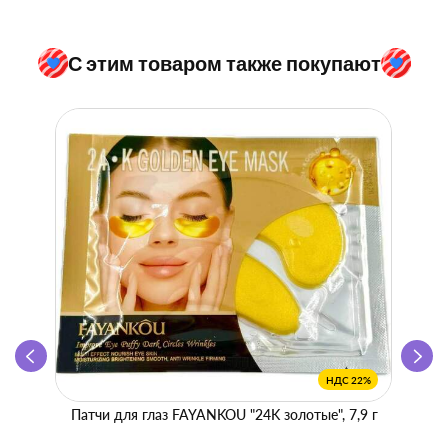
С этим товаром также покупают
НДС 22%
Патчи для глаз FAYANKOU "24K золотые", 7,9 г
Zhen 
"