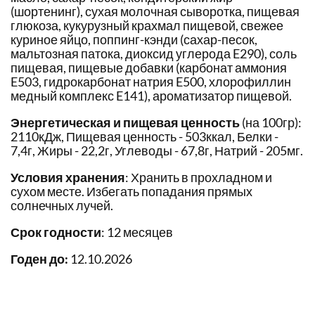
(шортенинг), сухая молочная сыворотка, пищевая
глюкоза, кукурузный крахмал пищевой, свежее
куриное яйцо, поппинг-кэнди (сахар-песок,
мальтозная патока, диоксид углерода E290), соль
пищевая, пищевые добавки (карбонат аммония
E503, гидрокарбонат натрия E500, хлорофиллин
медный комплекс E141), ароматизатор пищевой.
Энергетическая и пищевая ценность
(на 100гр):
2110кДж, Пищевая ценность - 503ккал, Белки -
7,4г, Жиры - 22,2г, Углеводы - 67,8г, Натрий - 205мг.
Условия хранения
: Хранить в прохладном и
сухом месте. Избегать попадания прямых
солнечных лучей.
Срок годности
: 12 месяцев
Годен до:
12.10.2026