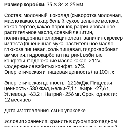
Размер коробки:
35 ✕ 34 ✕ 25 мм
Состав: молочный шоколад (сыворотка молочная,
масло какао, сахар белый, сухое цельное молоко,
какао-тёртое, какао-порошок, рафинированное
растительное масло, соевый лецитин,
полиглицерина полирицинолеат, ванилин), крекер
из теста (пшеничная мука, растительное масло,
глюкоза пищевая, соль пищевая, гидрокарбонат
аммония, гидрокарбонат натрия), взбитые
конфеты. Содержание масла какао: >11%.
Содержание взбитых конфет: ≥7%.
Энергетическая и пищевая ценность (на 100 г.):
Энергетическая ценность - 2216кДж, Пищевая
ценность - 530 ккал, Белки-7,1 г , Жиры -27,6 г,
Углеводы -63,2 г, Натрий - 256 мг. Срок годности:
12 месяцев
Дата изготовления: см на упаковке
Условия хранения: хранить в сухом прохладном
месте, защищенном от прямых солнечных лучей.