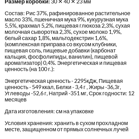
Размер коробки:
30 ✕ 40 ✕ 23 мм
Состав: Рис 37%, рафинированное растительное
масло 33%, пшеничная мука 9%, кукурузная мука
5,5%, крахмал 5,2%, пищевая глюкоза 2,3%, сухая
молочная сыворотка 2,3%, сухое молоко 1,9%,
белый сахар 1,8%, мальтодекстрин 1,6%,
(комплексная приправа со вкусом клубники,
пищевая соль, пищевые добавки (карбонат
кальция, фосфолипиды, ванилин), пищевой
ароматизатор) 0,4%. Энергетическая и пищевая
ценность (на 100 г.):
Энергетическая ценность - 2295кДж, Пищевая
ценность - 549 ккал, Белки - 3,4 г , Жиры -36,3г,
Углеводы -52,6 г, Натрий -351 мг, Срок годности: 12
месяцев
Дата изготовления: см на упаковке
Условия хранения: хранить в сухом прохладном
месте, защищенном от прямых солнечных лучей