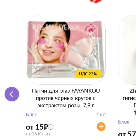
НДС 22%
Патчи для глаз FAYANKOU
Zh
против черных кругов с
гиги
экстрактом розы, 7,9 г
"
Блок
1 шт
Блок
от 15
₽
?
от 57
от 15 ₽ / шт