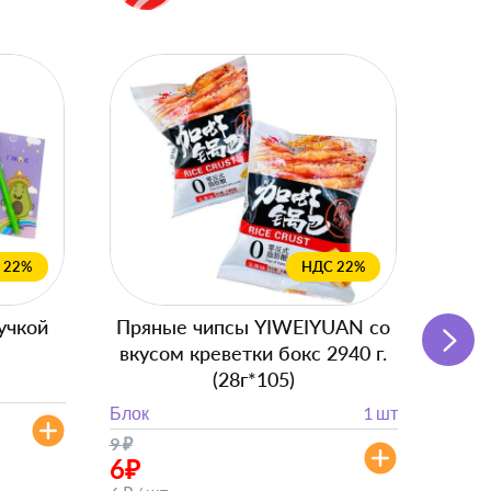
 22%
НДС 22%
учкой
Пряные чипсы YIWEIYUAN со
Подг
вкусом креветки бокс 2940 г.
с
(28г*105)
Блок
Блок
1 шт
от 
9
₽
от 882
6
₽