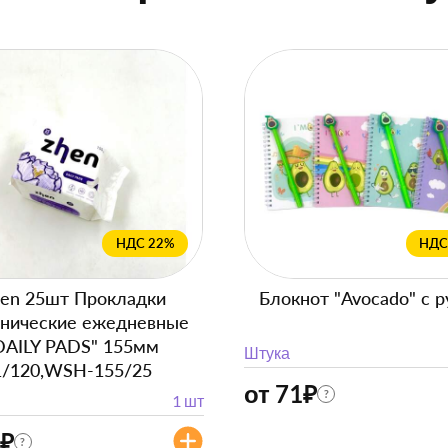
НДС 22%
НДС
en 25шт Прокладки
Блокнот "Avocado" с р
енические ежедневные
DAILY PADS" 155мм
Штука
1/120,WSH-155/25
от 71
₽
?
1 шт
₽
?