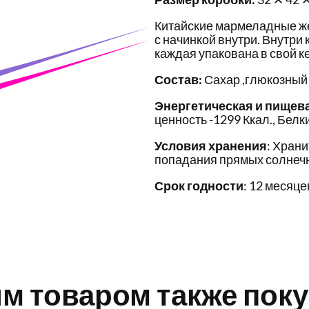
Китайские мармеладные ж
с начинкой внутри. Внутри
каждая упакована в свой к
Состав:
Сахар ,глюкозный
Энергетическая и пищев
ценность -1299 Ккал., Белки 
Условия хранения
: Храни
попадания прямых солнечн
Срок годности
: 12 месяце
им товаром также пок