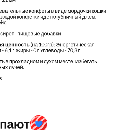
евательные конфеты в виде мордочки кошки
 каждой конфетки идет клубничный джем,
ейс.
 сироп , пищевые добавки
ая ценность
(на 100гр): Энергетическая
- 6,1 г Жиры - 0 г Углеводы - 70,3 г
ть в прохладном и сухом месте. Избегать
ых лучей.
в
упают