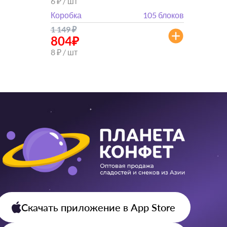
6 ₽ / шт
Коробка
105 блоков
1 149
₽
804
₽
8 ₽ / шт
Скачать приложение
в App Store