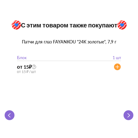
С этим товаром также покупают
Патчи для глаз FAYANKOU "24K золотые", 7,9 г
Блок
1 шт
от 15
₽
?
от 15 ₽ / шт
Zhen 