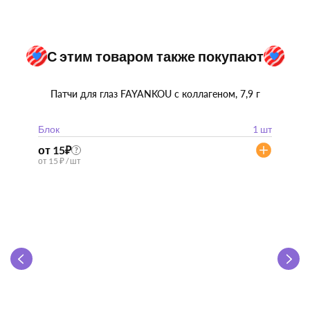
С этим товаром также покупают
Патчи для глаз FAYANKOU с коллагеном, 7,9 г
Блок
1 шт
от 15
₽
?
от 15 ₽ / шт
Zhen 