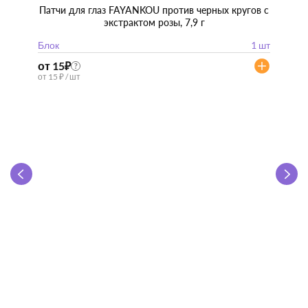
Патчи для глаз FAYANKOU против черных кругов с
экстрактом розы, 7,9 г
Блок
1 шт
от 15
₽
?
от 15 ₽ / шт
Zhen 
"
Блок
от 57
от 57 ₽ 