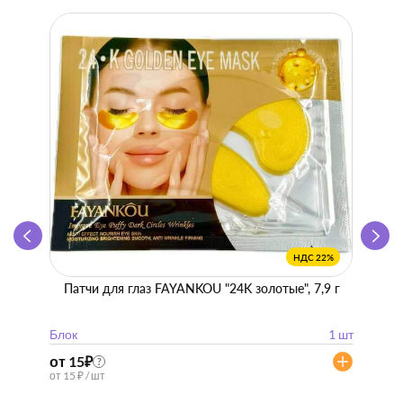
НДС 22%
Патчи для глаз FAYANKOU "24K золотые", 7,9 г
Zhen 
"
Блок
1 шт
Блок
от 15
₽
от 57
?
от 15 ₽ / шт
от 57 ₽ 