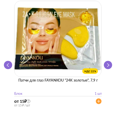
НДС 22%
Патчи для глаз FAYANKOU "24K золотые", 7,9 г
Zhen 
"
Блок
1 шт
Блок
от 15
₽
от 57
?
от 15 ₽ / шт
от 57 ₽ 