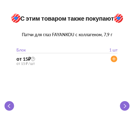
С этим товаром также покупают
Патчи для глаз FAYANKOU с коллагеном, 7,9 г
Блок
1 шт
от 15
₽
?
от 15 ₽ / шт
Zhen 
"