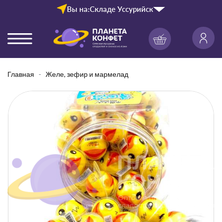
Вы на:
Складе Уссурийск
Главная
Желе, зефир и мармелад