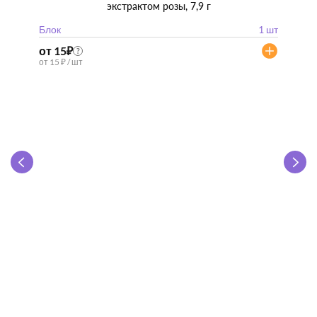
экстрактом розы, 7,9 г
Блок
1 шт
от 15
₽
?
от 15 ₽ / шт
Zhen 
"
Блок
от 57
от 57 ₽ 