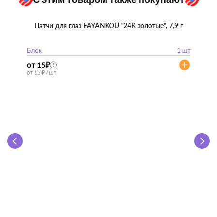
Патчи для глаз FAYANKOU "24K золотые", 7,9 г
Блок
1 шт
от 15
₽
?
от 15 ₽ / шт
Zhen 
"
Блок
от 57
от 57 ₽ 