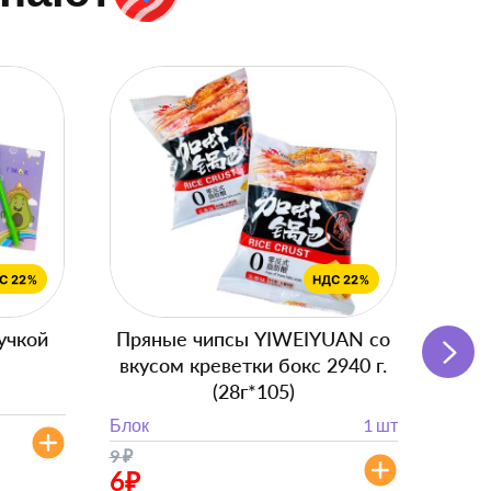
учкой
Пряные чипсы YIWEIYUAN со
Подг
вкусом креветки бокс 2940 г.
с
(28г*105)
Блок
Блок
1 шт
от 
9
₽
от 882
6
₽