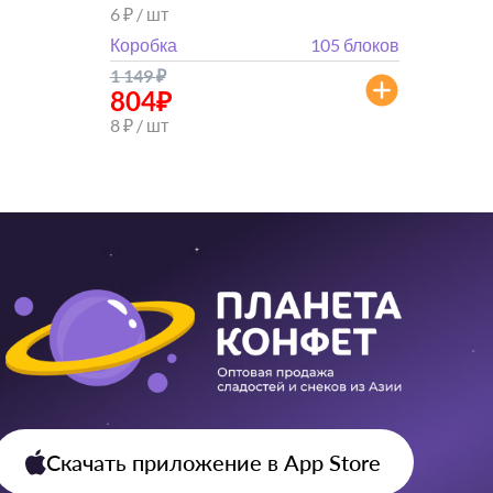
6 ₽ / шт
Коробка
105 блоков
1 149
₽
804
₽
8 ₽ / шт
Скачать приложение
в App Store