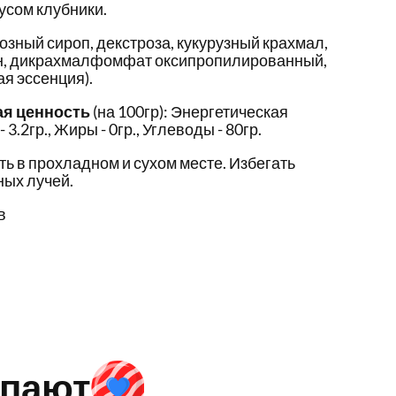
сом клубники.
озный сироп, декстроза, кукурузный крахмал,
н, дикрахмалфомфат оксипропилированный,
я эссенция).
ая ценность
(на 100гр): Энергетическая
- 3.2гр., Жиры - 0гр., Углеводы - 80гр.
ть в прохладном и сухом месте. Избегать
ых лучей.
в
упают