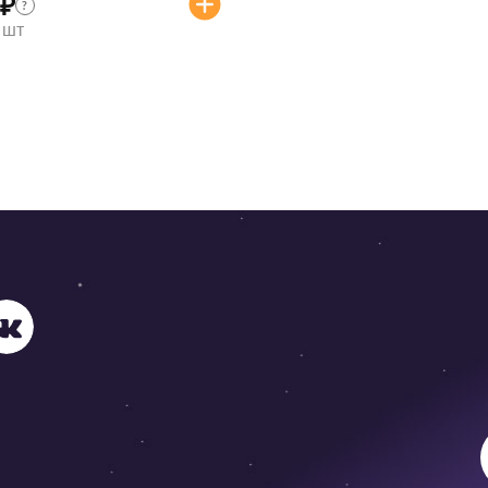
₽
?
/ шт