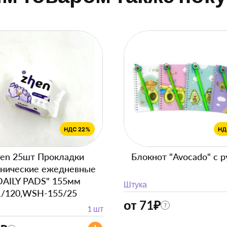
en 25шт Прокладки
Блокнот "Avocado" с р
енические ежедневные
DAILY PADS" 155мм
Штука
1/120,WSH-155/25
от 71
₽
?
1 шт