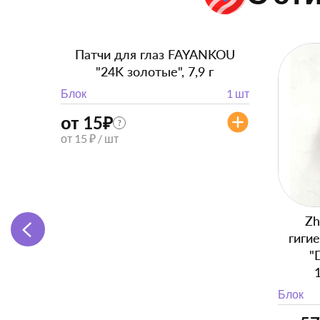
Патчи для глаз FAYANKOU
"24K золотые", 7,9 г
Блок
1 шт
от 15
₽
?
от 15 ₽ / шт
Zh
гиги
"
Блок