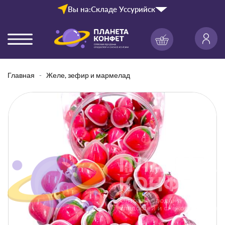
Вы на:
Складе Уссурийск
Главная
Желе, зефир и мармелад