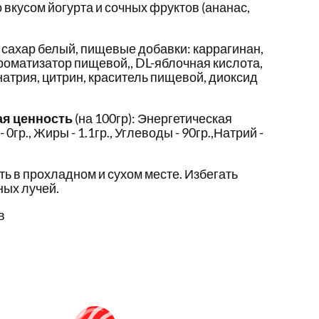
вкусом йогурта и сочных фруктов (ананас,
 сахар белый, пищевые добавки: каррагинан,
ароматизатор пищевой,, DL-яблочная кислота,
натрия, цитрин, краситель пищевой, диоксид
ая ценность
(на 100гр): Энергетическая
- 0гр., Жиры - 1.1гр., Углеводы - 90гр.,Натрий -
ть в прохладном и сухом месте. Избегать
ых лучей.
в