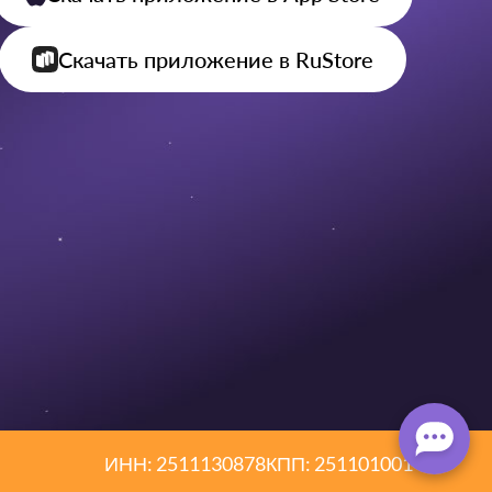
Скачать приложение
в RuStore
ИНН: 2511130878
КПП: 251101001