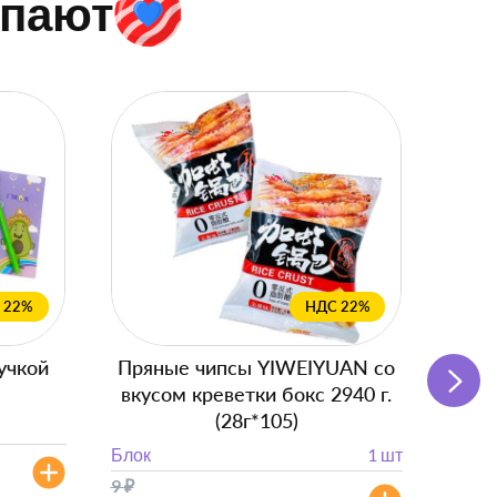
упают
 22%
НДС 22%
учкой
Пряные чипсы YIWEIYUAN со
Подг
вкусом креветки бокс 2940 г.
(28г*105)
Блок
Блок
1 шт
от 
9
₽