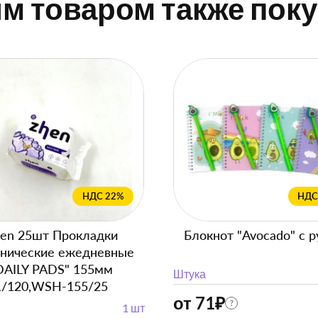
им товаром также пок
НДС 22%
НДС
en 25шт Прокладки
Блокнот "Avocado" с р
енические ежедневные
DAILY PADS" 155мм
Штука
1/120,WSH-155/25
от 71
₽
?
1 шт