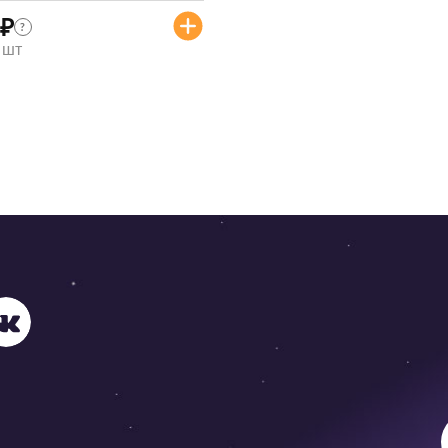
₽
?
/ шт