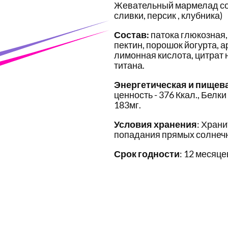
Жевательный мармелад со 
сливки, персик , клубника)
Состав:
патока глюкозная,
пектин, порошок йогурта, 
лимонная кислота, цитрат 
титана.
Энергетическая и пищев
ценность - 376 Ккал., Белки 
183мг.
Условия хранения
: Храни
попадания прямых солнечн
Срок годности
: 12 месяце