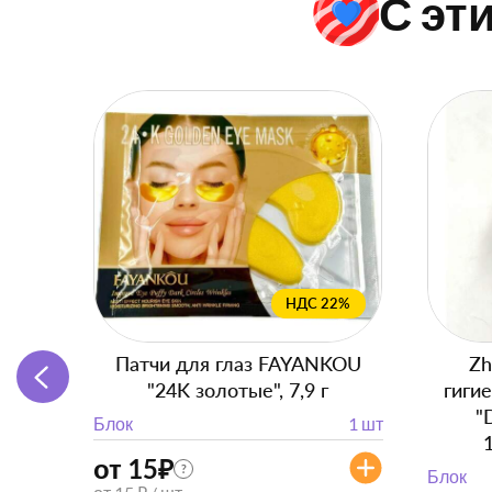
С эт
НДС 22%
Патчи для глаз FAYANKOU
Zh
"24K золотые", 7,9 г
гиги
"
Блок
1 шт
от 15
₽
?
Блок