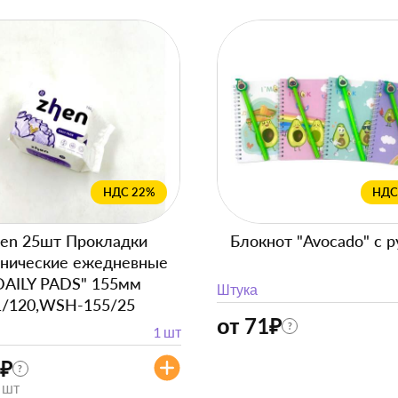
НДС 22%
НДС
en 25шт Прокладки
Блокнот "Avocado" с р
енические ежедневные
DAILY PADS" 155мм
Штука
1/120,WSH-155/25
от 71
₽
?
1 шт
₽
?
/ шт