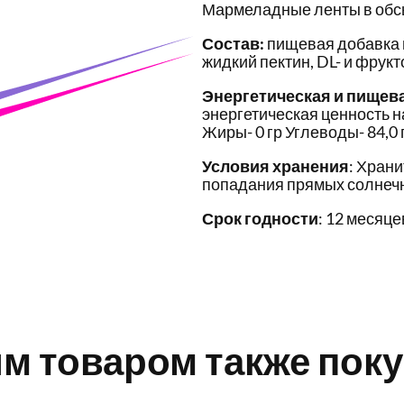
Мармеладные ленты в об
Состав:
пищевая добавка и
жидкий пектин, DL- и фрук
Энергетическая и пищев
энергетическая ценность на
Жиры- 0 гр Углеводы- 84,0 
Условия хранения
: Храни
попадания прямых солнечн
Срок годности
: 12 месяце
им товаром также пок