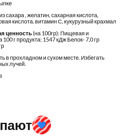
сыпке
з сахара , желатин, сахарная кислота,
товая кислота. витамин С, кукурузный крахмал
ая ценность
(на 100гр): Пищевая и
 100 г продукта: 1547 кДж Белок- 7,0 гр
гр
ть в прохладном и сухом месте. Избегать
ых лучей.
в
упают