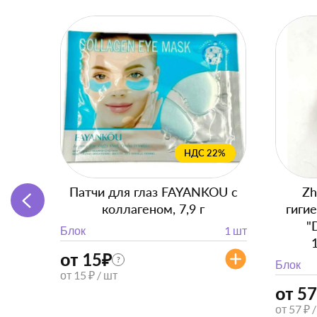
НДС 22%
Патчи для глаз FAYANKOU с
Zh
коллагеном, 7,9 г
гиги
"
Блок
1 шт
от 15
₽
?
Блок
от 15 ₽ / шт
от 57
от 57 ₽ 