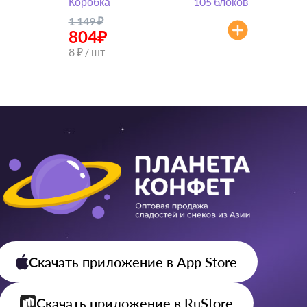
Коробка
105 блоков
1 149
₽
804
₽
8 ₽ / шт
Скачать приложение
в App Store
Скачать приложение
в RuStore