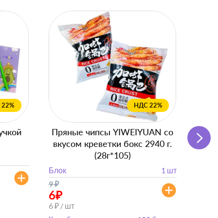
 22%
НДС 22%
учкой
Пряные чипсы YIWEIYUAN со
Подг
вкусом креветки бокс 2940 г.
с
(28г*105)
Блок
Блок
1 шт
от 
9
₽
от 882
6
₽
6 ₽ / шт