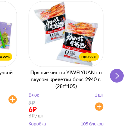
учкой
Пряные чипсы YIWEIYUAN со
Подг
вкусом креветки бокс 2940 г.
с
(28г*105)
Блок
Блок
1 шт
от 
9
₽
от 882
6
₽
6 ₽ / шт
Коробка
105 блоков