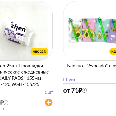
en 25шт Прокладки
Блокнот "Avocado" с р
енические ежедневные
DAILY PADS" 155мм
Штука
1/120,WSH-155/25
от 71
₽
?
1 шт
₽
?
/ шт