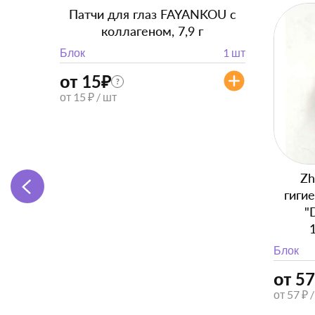
Патчи для глаз FAYANKOU с
коллагеном, 7,9 г
Блок
1 шт
от 15
₽
?
от 15 ₽ / шт
Zh
гиги
"
Блок
от 57
от 57 ₽ 