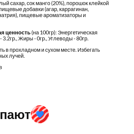
лый сахар, сок манго (20%), порошок клейкой
 пищевые добавки (агар, каррагинан,
 натрия), пищевые ароматизаторы и
ая ценность
(на 100гр): Энергетическая
- 3.2гр., Жиры - 0гр., Углеводы - 80гр.
ть в прохладном и сухом месте. Избегать
ых лучей.
в
упают