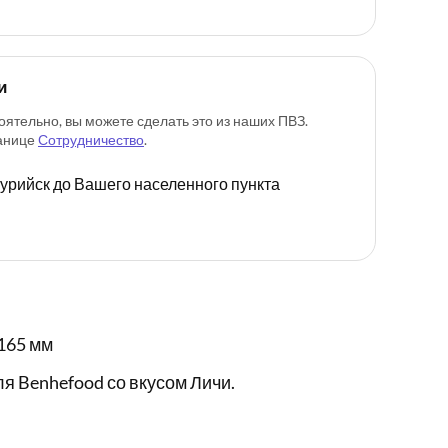
и
оятельно, вы можете сделать это из наших ПВЗ.
ранице
Сотрудничество
.
ссурийск до Вашего населенного пункта
165 мм
я Benhefood со вкусом Личи.