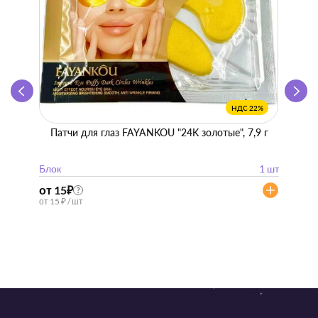
НДС 22%
Патчи для глаз FAYANKOU "24K золотые", 7,9 г
Zhen 
"
Блок
1 шт
Блок
от 15
₽
от 57
?
от 15 ₽ / шт
от 57 ₽ 