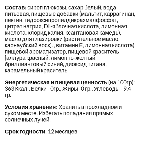
Состав:
сироп глюкозы, сахар белый, вода
питьевая, пищевые добавки (мальтит, каррагинан,
пектин, гидроксипропилдикрахмалфосфат,
цитрат натрия, DL-яблочная кислота, лимонная
кислота, хлорид калия, ксантановая камедь),
масло для глазировки (растительное масло,
карнаубский воск). , витамин Е, лимонная кислота),
пищевой ароматизатор, пищевой краситель
[аллура красный, лимонно-желтый,
бриллиантовый синий, диоксид титана,
карамельный краситель
Энергетическая и пищевая ценность
(на 100гр):
363 Ккал., Белки - 0гр., Жиры -0 гр., Углеводы - 9,4
гр.
Условия хранения
: Хранить в прохладном и
сухом месте. Избегать попадания прямых
солнечных лучей.
Срок годности
: 12 месяцев