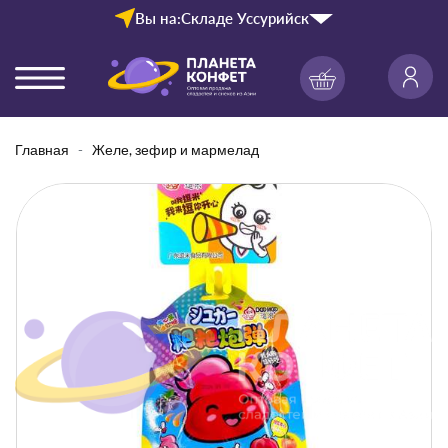
Вы на:
Складе Уссурийск
Главная
Желе, зефир и мармелад