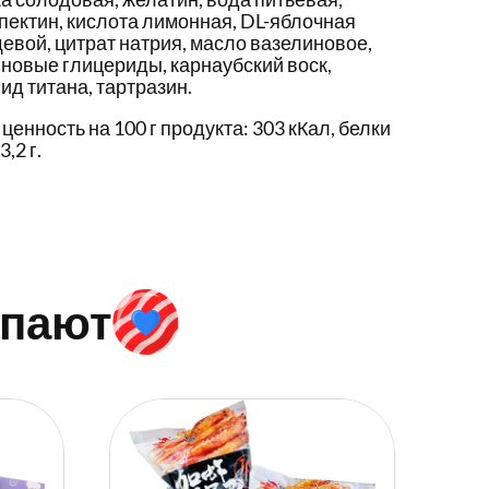
 пектин, кислота лимонная, DL-яблочная
евой, цитрат натрия, масло вазелиновое,
новые глицериды, карнаубский воск,
ид титана, тартразин.
енность на 100 г продукта: 303 кКал, белки
,2 г.
упают