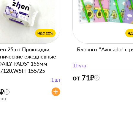
en 25шт Прокладки
Блокнот "Avocado" с р
енические ежедневные
DAILY PADS" 155мм
Штука
1/120,WSH-155/25
от 71
₽
?
1 шт
₽
?
/ шт