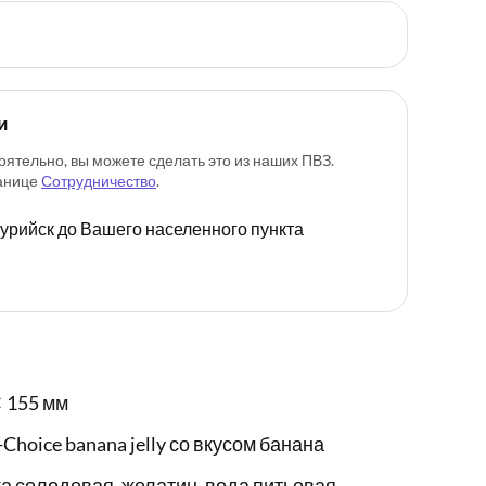
и
оятельно, вы можете сделать это из наших ПВЗ.
ранице
Сотрудничество
.
ссурийск до Вашего населенного пункта
 155 мм
oice banana jelly со вкусом банана
ка солодовая, желатин, вода питьевая,