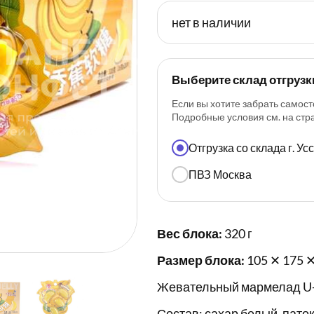
нет в наличии
Выберите склад отгрузк
Если вы хотите забрать самост
Подробные условия см. на ст
Отгрузка со склада г. У
ПВЗ Москва
Вес блока:
320 г
Размер блока:
105 ✕ 175 ✕
Жевательный мармелад U-Ch
Состав: сахар белый, пато