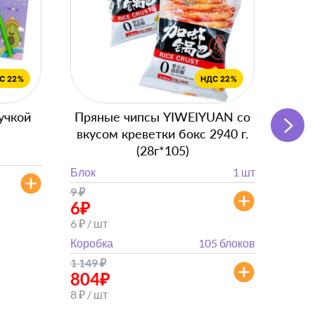
учкой
Пряные чипсы YIWEIYUAN со
Подг
вкусом креветки бокс 2940 г.
с
(28г*105)
Блок
Блок
1 шт
от 
9
₽
от 882
6
₽
6 ₽ / шт
Коробка
105 блоков
1 149
₽
804
₽
8 ₽ / шт