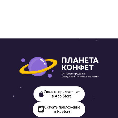
от 57
от 57 ₽ 
Скачать приложение
в App Store
Скачать приложение
в RuStore