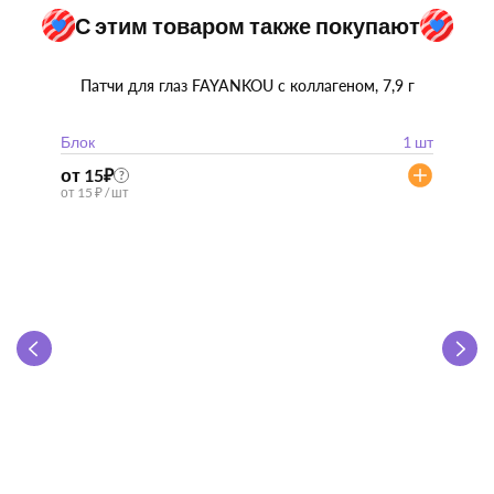
С этим товаром также покупают
Патчи для глаз FAYANKOU с коллагеном, 7,9 г
Блок
1 шт
от 15
₽
?
от 15 ₽ / шт
Zhen 
"
Блок