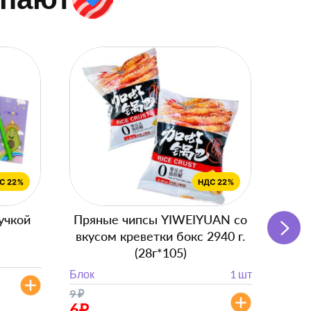
учкой
Пряные чипсы YIWEIYUAN со
Подг
вкусом креветки бокс 2940 г.
(28г*105)
Блок
Блок
1 шт
от 
9
₽
от 630
6
₽