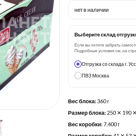
нет в наличии
Выберите склад отгрузк
Если вы хотите забрать самост
Подробные условия см. на ст
Отгрузка со склада г. У
ПВЗ Москва
Вес блока:
360 г
Размер блока:
250 ✕ 190 ✕
Вес коробки:
7.400 г
Размер коробки:
41 ✕ 53 