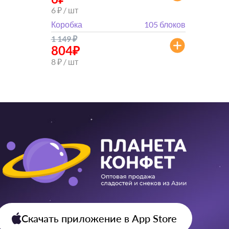
6 ₽ / шт
Коробка
105 блоков
1 149
₽
804
₽
8 ₽ / шт
Скачать приложение
в App Store