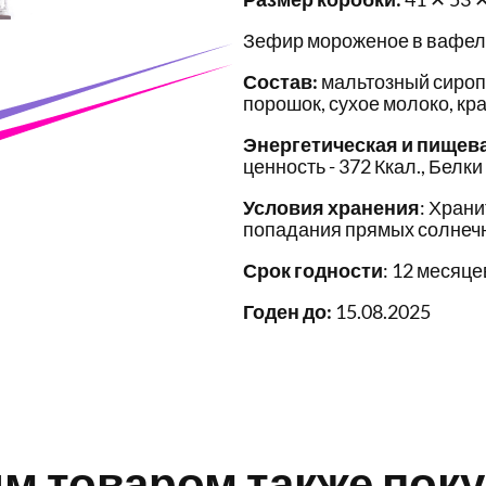
Зефир мороженое в вафель
Состав:
мальтозный сироп,
порошок, сухое молоко, кр
Энергетическая и пищев
ценность - 372 Ккал., Белки 
Условия хранения
: Храни
попадания прямых солнечн
Срок годности
: 12 месяце
Годен до:
15.08.2025
им товаром также пок