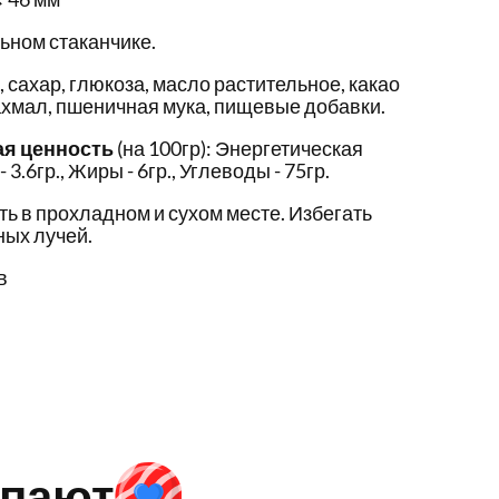
ном стаканчике.
 сахар, глюкоза, масло растительное, какао
ахмал, пшеничная мука, пищевые добавки.
ая ценность
(на 100гр): Энергетическая
- 3.6гр., Жиры - 6гр., Углеводы - 75гр.
ть в прохладном и сухом месте. Избегать
ых лучей.
в
упают