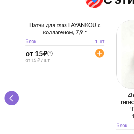
Патчи для глаз FAYANKOU с
коллагеном, 7,9 г
Блок
1 шт
от 15
₽
?
от 15 ₽ / шт
Zh
гиги
"
Блок