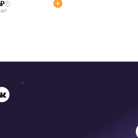
₽
?
/ шт