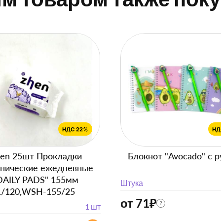
en 25шт Прокладки
Блокнот "Avocado" с р
енические ежедневные
DAILY PADS" 155мм
Штука
1/120,WSH-155/25
от 71
₽
?
1 шт