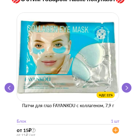
НДС 22%
Патчи для глаз FAYANKOU с коллагеном, 7,9 г
Zhen 
"
Блок
1 шт
Блок
от 15
₽
от 57
?
от 15 ₽ / шт
от 57 ₽ 