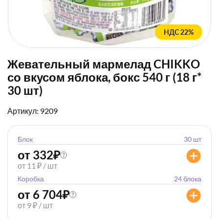
НДС 22%
Жевательный мармелад CHIKKO
со вкусом яблока, бокс 540 г (18 г*
30 шт)
Артикул: 9209
Блок
30 шт
от 332
₽
?
от 11 ₽ / шт
Коробка
24 блока
от 6 704
₽
?
от 9 ₽ / шт