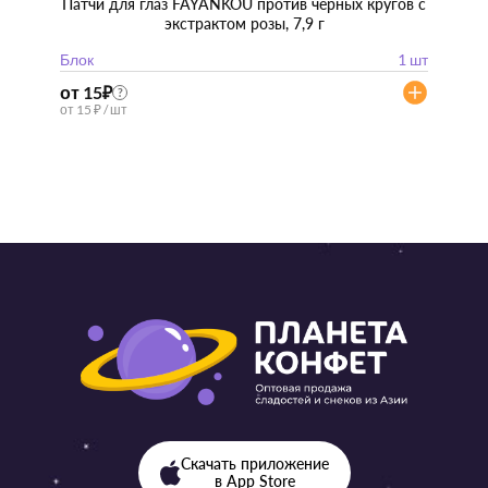
Патчи для глаз FAYANKOU против черных кругов с
Zhen 
экстрактом розы, 7,9 г
"
Блок
1 шт
Блок
от 15
₽
от 57
?
от 15 ₽ / шт
от 57 ₽ 
Скачать приложение
в App Store