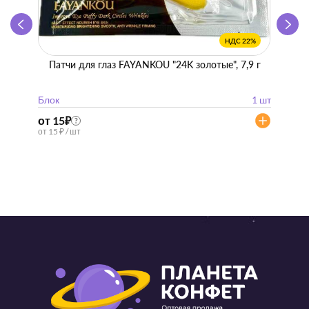
НДС 22%
Патчи для глаз FAYANKOU "24K золотые", 7,9 г
Zhen 
"
Блок
1 шт
Блок
от 15
₽
от 57
?
от 15 ₽ / шт
от 57 ₽ 