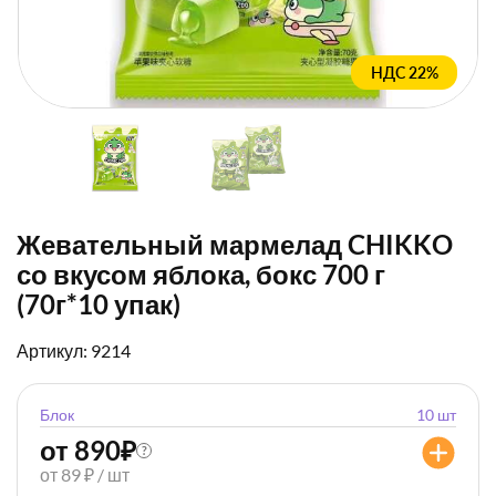
НДС 22%
Жевательный мармелад CHIKKO
со вкусом яблока, бокс 700 г
(70г*10 упак)
Артикул: 9214
Блок
10 шт
от 890
₽
?
от 89 ₽ / шт