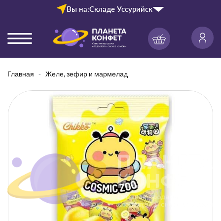
Вы на:
Складе Уссурийск
Главная
Желе, зефир и мармелад