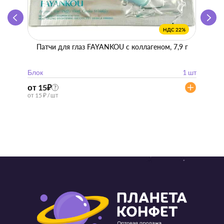
НДС 22%
Патчи для глаз FAYANKOU с коллагеном, 7,9 г
Zhen 
"
Блок
1 шт
Блок
от 15
₽
от 57
?
от 15 ₽ / шт
от 57 ₽ 