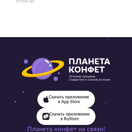
от 15 ₽ / шт
от 57 ₽ 
Скачать приложение
в App Store
Скачать приложение
в RuStore
Планета конфет на связи!