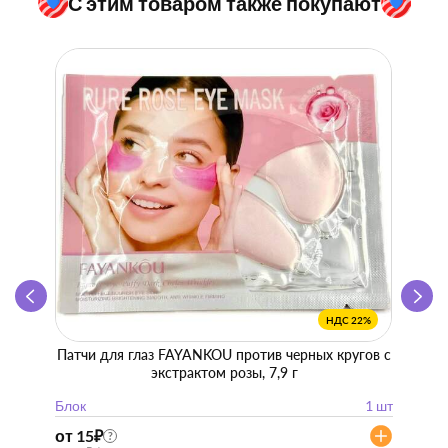
С этим товаром также покупают
НДС 22%
Патчи для глаз FAYANKOU против черных кругов с
Zhen 
экстрактом розы, 7,9 г
"
Блок
1 шт
Блок
от 15
₽
от 57
?