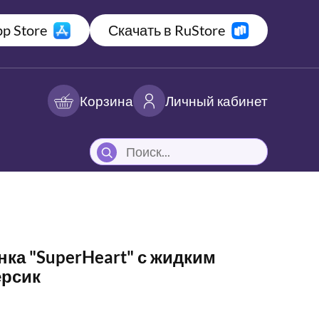
p Store
Скачать в RuStore
Корзина
Личный кабинет
ка "SuperHeart" с жидким
ерсик