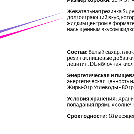
Жевательная резинка Super
долгоиграющий вкус, кото
жидким центром в формате
насыщенным вкусом жидко
Состав:
белый сахар, глюк
резинки, пищевые добавки 
лецитин, DL-яблочная кисл
Энергетическая и пищев
энергетическая ценность на
Жиры-0 гр Углеводы - 80 гр
Условия хранения
: Храни
попадания прямых солнечн
Срок годности
: 18 месяце