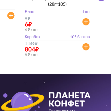
(28г*105)
Блок
Блок
1 шт
от 
9
₽
от 882
6
₽
6 ₽ / шт
Коробка
105 блоков
1 149
₽
804
₽
8 ₽ / шт