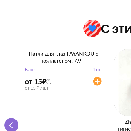
С эт
Патчи для глаз FAYANKOU с
коллагеном, 7,9 г
Блок
1 шт
от 15
₽
?
от 15 ₽ / шт
Zh
гиги