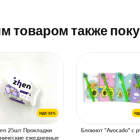
им товаром также пок
en 25шт Прокладки
Блокнот "Avocado" с р
енические ежедневные