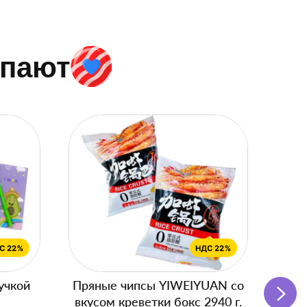
упают
учкой
Пряные чипсы YIWEIYUAN со
Подг
вкусом креветки бокс 2940 г.