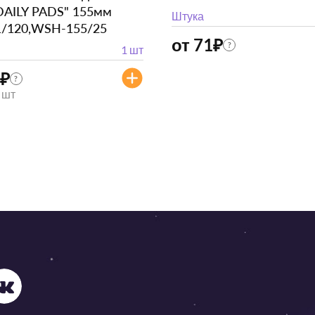
DAILY PADS" 155мм
Штука
1/120,WSH-155/25
от 71
₽
?
1 шт
₽
?
/ шт