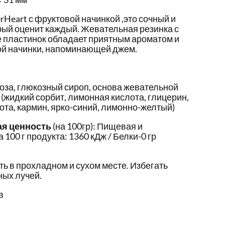
Heart с фруктовой начинкой ,это сочный и
рый оценит каждый. Жевательная резинка с
 пластинок обладает приятным ароматом и
й начинки, напоминающей джем.
оза, глюкозный сироп, основа жевательной
(жидкий сорбит, лимонная кислота, глицерин,
ота, кармин, ярко-синий, лимонно-желтый)
ая ценность
(на 100гр): Пищевая и
 100 г продукта: 1360 кДж / Белки-0 гр
ть в прохладном и сухом месте. Избегать
ых лучей.
в