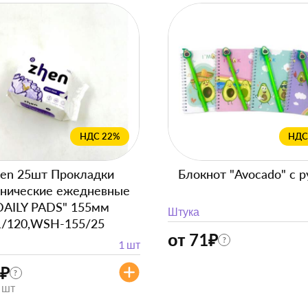
НДС 22%
НДС
en 25шт Прокладки
Блокнот "Avocado" с р
енические ежедневные
DAILY PADS" 155мм
Штука
1/120,WSH-155/25
от 71
₽
?
1 шт
₽
?
/ шт