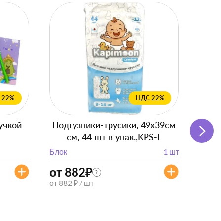
 22%
НДС 22%
учкой
Подгузники-трусики, 49x39см
Пря
см, 44 шт в упак.,KPS-L
вкус
Блок
1 шт
Блок
от 882
₽
?
9
₽
от 882 ₽ / шт
6
₽
6 ₽ / 
Короб