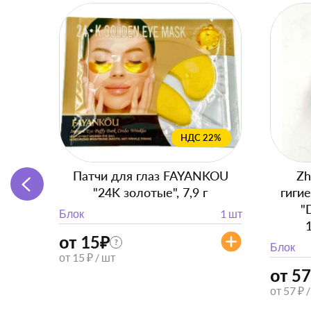
НДС 22%
Патчи для глаз FAYANKOU
Zh
"24K золотые", 7,9 г
гиги
"
Блок
1 шт
от 15
₽
?
Блок
от 15 ₽ / шт
от 57
от 57 ₽ 