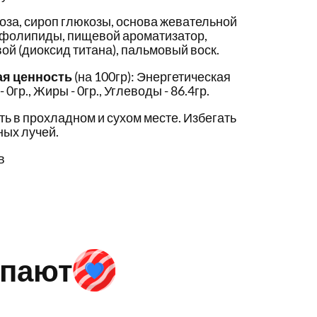
оза, сироп глюкозы, основа жевательной
сфолипиды, пищевой ароматизатор,
ой (диоксид титана), пальмовый воск.
ая ценность
(на 100гр): Энергетическая
- 0гр., Жиры - 0гр., Углеводы - 86.4гр.
ть в прохладном и сухом месте. Избегать
ых лучей.
в
упают