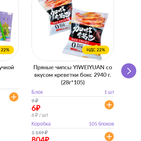
 22%
НДС 22%
учкой
Пряные чипсы YIWEIYUAN со
Подг
вкусом креветки бокс 2940 г.
(28г*105)
Блок
Блок
1 шт
от 
9
₽
от 630
6
₽
6 ₽ / шт
Коробка
105 блоков
1 149
₽
804
₽