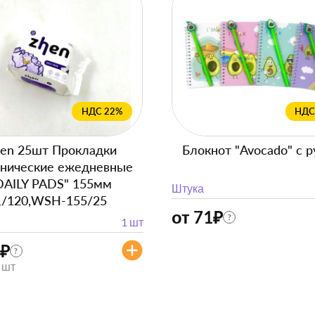
НДС 22%
НДС
en 25шт Прокладки
Блокнот "Avocado" с р
енические ежедневные
DAILY PADS" 155мм
Штука
1/120,WSH-155/25
от 71
₽
?
1 шт
₽
?
/ шт