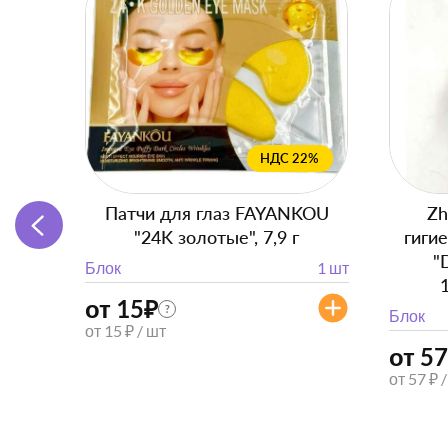
НДС 22%
Патчи для глаз FAYANKOU
Zh
"24K золотые", 7,9 г
гиги
"
Блок
1 шт
от 15
₽
?
Блок
от 15 ₽ / шт
от 57
от 57 ₽ 