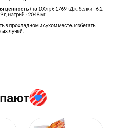
ая ценность
(на 100гр): 1769 кДж, белки - 6,2 г,
9 г, натрий - 2048 мг
ть в прохладном и сухом месте. Избегать
ых лучей.
упают