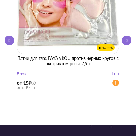
НДС 22%
Патчи для глаз FAYANKOU против черных кругов с
Zhen 
экстрактом розы, 7,9 г
"
Блок
1 шт
Блок
от 15
₽
от 57
?
от 15 ₽ / шт
от 57 ₽ 