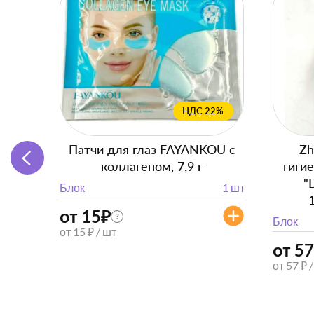
НДС 22%
Патчи для глаз FAYANKOU с
Zh
коллагеном, 7,9 г
гиги
"
Блок
1 шт
от 15
₽
?
Блок
от 15 ₽ / шт
от 57
от 57 ₽ 