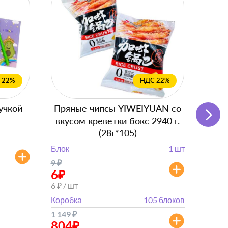
 22%
НДС 22%
учкой
Пряные чипсы YIWEIYUAN со
Подг
вкусом креветки бокс 2940 г.
(28г*105)
Блок
Блок
1 шт
от 
9
₽
от 882
6
₽
6 ₽ / шт
Коробка
105 блоков
1 149
₽
804
₽