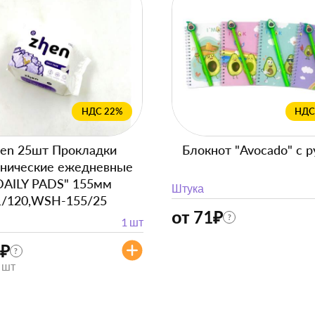
НДС 22%
НДС
en 25шт Прокладки
Блокнот "Avocado" с р
енические ежедневные
DAILY PADS" 155мм
Штука
1/120,WSH-155/25
от 71
₽
?
1 шт
₽
?
/ шт