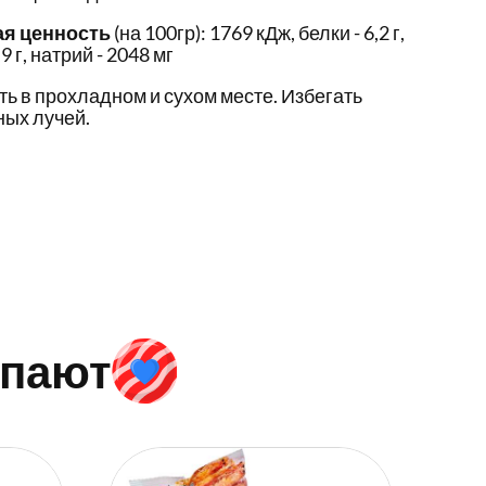
ая ценность
(на 100гр): 1769 кДж, белки - 6,2 г,
9 г, натрий - 2048 мг
ть в прохладном и сухом месте. Избегать
ых лучей.
упают