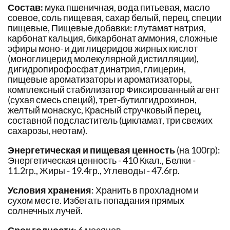
Состав:
мука пшеничная, вода питьевая, масло
соевое, соль пищевая, сахар белый, перец, специи
пищевые, Пищевые добавки: глутамат натрия,
карбонат кальция, бикарбонат аммония, сложные
эфиры моно- и диглицеридов жирных кислот
(моноглицерид молекулярной дистилляции),
дигидропирофосфат динатрия, глицерин,
пищевые ароматизаторы и ароматизаторы,
комплексный стабилизатор Фиксированный агент
(сухая смесь специй), трет-бутилгидрохинон,
желтый монаскус, Красный стручковый перец,
составной подсластитель (цикламат, три свежих
сахарозы, неотам).
Энергетическая и пищевая ценность
(на 100гр):
Энергетическая ценность - 410 Ккал., Белки -
11.2гр., Жиры - 19.4гр., Углеводы - 47.6гр.
Условия хранения
: Хранить в прохладном и
сухом месте. Избегать попадания прямых
солнечных лучей.