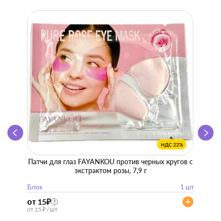
НДС 22%
Патчи для глаз FAYANKOU против черных кругов с
Zhen 
экстрактом розы, 7,9 г
"
Блок
1 шт
Блок
от 15
₽
от 57
?
от 15 ₽ / шт
от 57 ₽ 