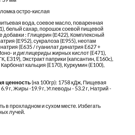
оломка остро-кислая
итьевая вода, соевое масло, поваренная
21), белый сахар, порошок соевой пищевой
е добавки : Глицерин (Е422), Комплексный
трия (Е952), сукралоза (Е955), неотам
 натрия (E635 / гуанилат динатрия E627 +
Моно- и диглицериды жирных кислот (E471),
, E319), Экстракт паприки (капсантин, E160c),
 Карбонат кальция (E170), Куркумин (E100),
ая ценность
(на 100гр): 1758 кДж, Пищевая
6.9 г, Жиры -19.9 г, Углеводы - 53.2 г, Натрий -
ть в прохладном и сухом месте. Избегать
ых лучей.