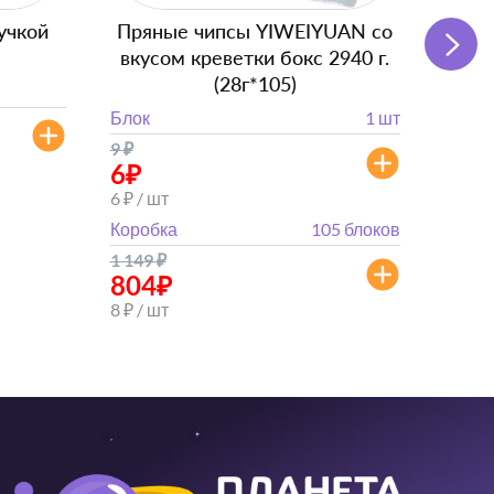
учкой
Пряные чипсы YIWEIYUAN со
Подг
вкусом креветки бокс 2940 г.
с
(28г*105)
Блок
Блок
1 шт
от 
9
₽
от 882
6
₽
6 ₽ / шт
Коробка
105 блоков
1 149
₽
804
₽
8 ₽ / шт