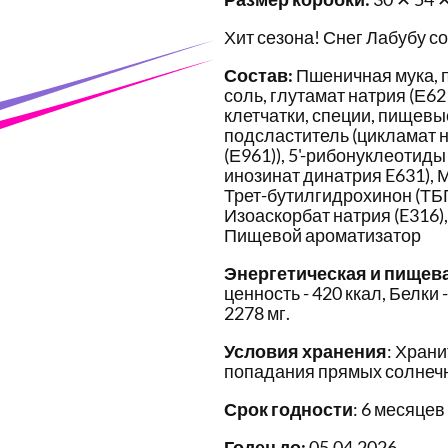
Хит сезона! Снег Лабубу с
Состав:
Пшеничная мука, п
соль, глутамат натрия (Е6
клетчатки, специи, пищевы
подсластитель (цикламат на
(Е961)), 5'-рибонуклеотиды
инозинат динатрия E631), 
Трет-бутилгидрохинон (ТБГК
Изоаскорбат натрия (E316),
Пищевой ароматизатор
Энергетическая и пищев
ценность - 420 ккал, Белки - 
2278 мг.
Условия хранения
: Храни
попадания прямых солнечн
Срок годности
: 6 месяцев
Годен до:
05.04.2026