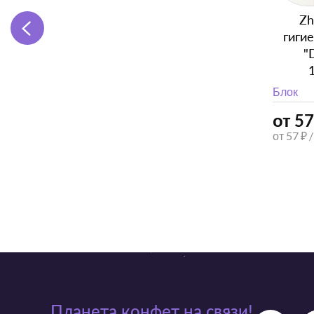
Zh
гиги
"
Блок
от 57
от 57 ₽ 
Планета конфет на связи!