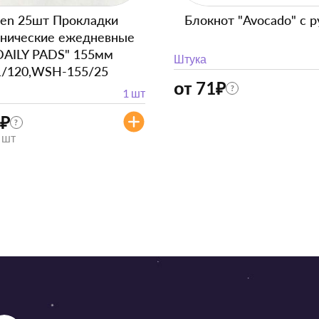
en 25шт Прокладки
Блокнот "Avocado" с р
енические ежедневные
DAILY PADS" 155мм
Штука
1/120,WSH-155/25
от 71
₽
?
1 шт
₽
?
/ шт