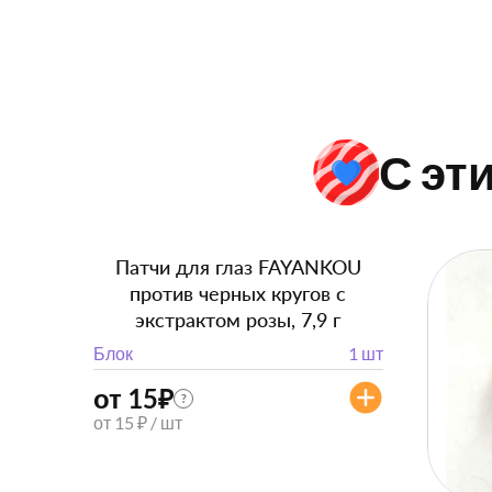
С эт
Патчи для глаз FAYANKOU
против черных кругов с
экстрактом розы, 7,9 г
Блок
1 шт
от 15
₽
?
от 15 ₽ / шт