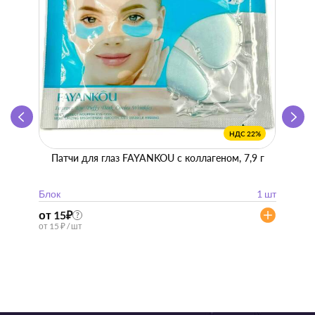
НДС 22%
Патчи для глаз FAYANKOU с коллагеном, 7,9 г
Zhen 
"
Блок
1 шт
Блок
от 15
₽
от 57
?
от 15 ₽ / шт
от 57 ₽ 