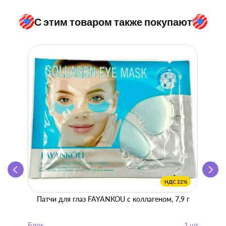
С этим товаром также покупают
НДС 22%
Патчи для глаз FAYANKOU с коллагеном, 7,9 г
Zhen 
"
Блок
1 шт
Блок